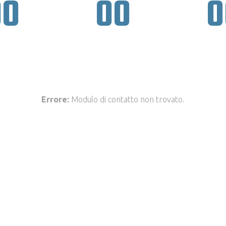
00
00
0
AYS
HOURS
MIN
Errore:
Modulo di contatto non trovato.