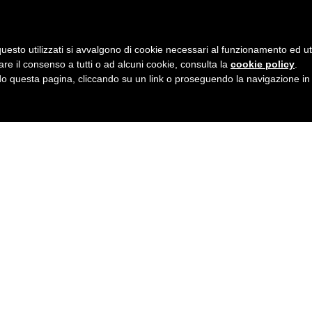
uesto utilizzati si avvalgono di cookie necessari al funzionamento ed utili 
are il consenso a tutti o ad alcuni cookie, consulta la
cookie policy
.
 questa pagina, cliccando su un link o proseguendo la navigazione in a
W CLASSES. SO
new fitness season. Make sure you have an acce
our place now! Be the part of the strongest 