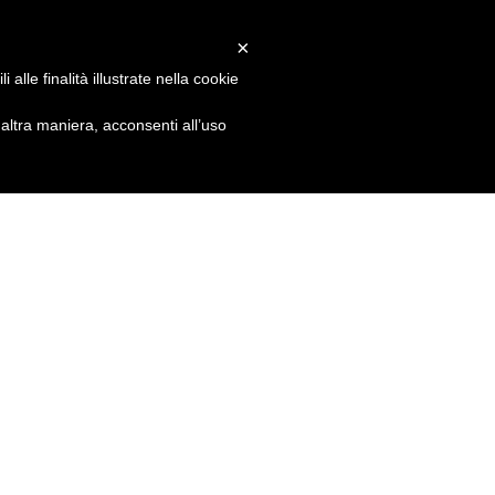
×
alle finalità illustrate nella cookie
ltra maniera, acconsenti all’uso
ON.
ss to our classes by
community!