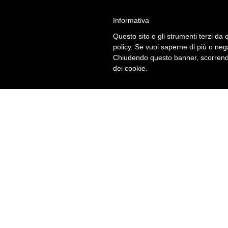
Informativa
Questo sito o gli strumenti terzi da q
policy. Se vuoi saperne di più o neg
Chiudendo questo banner, scorrendo
dei cookie.
NE
Don’t miss out our 
booking y