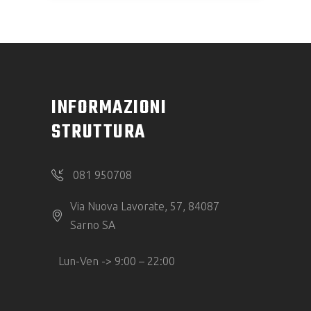
INFORMAZIONI
STRUTTURA
081 950708
Via Nuova Lavorate, 57, 84087
Sarno SA
Lun-Ven -> 9:00 – 22:00