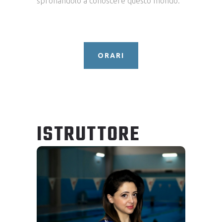
spronandolo a conoscere questo mondo.
ORARI
ISTRUTTORE
ANGELA
ROBUSTELLI