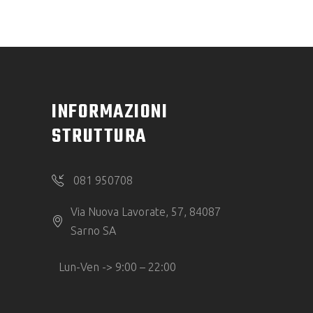
INFORMAZIONI
STRUTTURA
081 950708
Via Nuova Lavorate, 57, 84087
Sarno SA
Lun-Ven -> 9:00 – 22:00