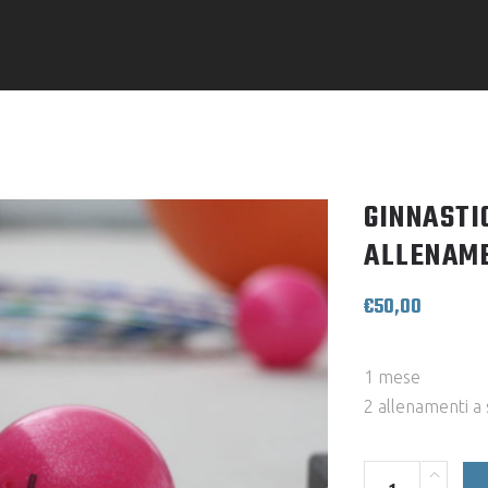
GINNASTI
ALLENAME
€
50,00
1 mese
2 allenamenti a
Quantity