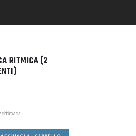
CA RITMICA (2
NTI)
 settimana
AGGIUNGI AL CARRELLO