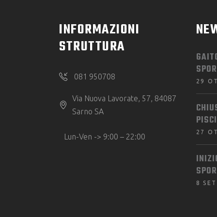
INFORMAZIONI
NE
STRUTTURA
GAIT
SPOR
081 950708
29 O
Via Nuova Lavorate, 57, 84087
CHIU
Sarno SA
PISC
27 O
Lun-Ven -> 9:00 – 22:00
INIZ
SPOR
8 SE