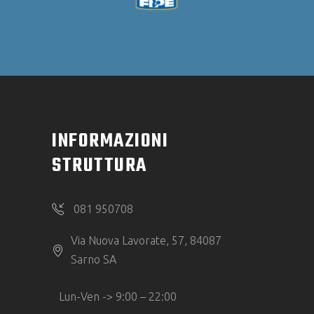
INFORMAZIONI
STRUTTURA
081 950708
Via Nuova Lavorate, 57, 84087
Sarno SA
Lun-Ven -> 9:00 – 22:00