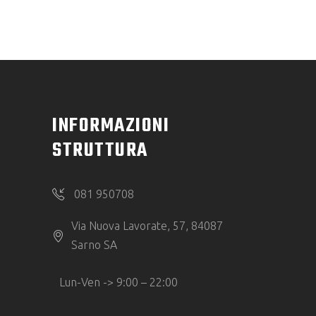
INFORMAZIONI
STRUTTURA
081 950708
Via Nuova Lavorate, 57, 84087
Sarno SA
Lun-Ven -> 9:00 – 22:00