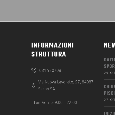
INFORMAZIONI
NE
STRUTTURA
GAIT
SPOR
081 950708
29 O
Via Nuova Lavorate, 57, 84087
CHIU
Sarno SA
PISC
27 O
Lun-Ven -> 9:00 – 22:00
INIZ