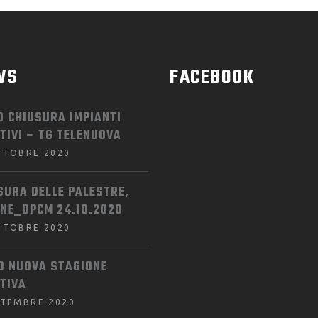
WS
FACEBOOK
O CHIUSURA IMPIANTI
TIVI – TG TELENUOVA
TTOBRE 2020
SURA DELLE PALESTRE,
INE_DPCM 24.10.2020
TTOBRE 2020
IO NUOVA STAGIONE
TIVA
TTEMBRE 2020