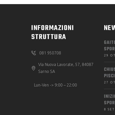
INFORMAZIONI
NE
STRUTTURA
GAIT
SPOR
081 950708
29 O
Via Nuova Lavorate, 57, 84087
CHIU
Sarno SA
PISC
27 O
Lun-Ven -> 9:00 – 22:00
INIZ
SPOR
8 SE