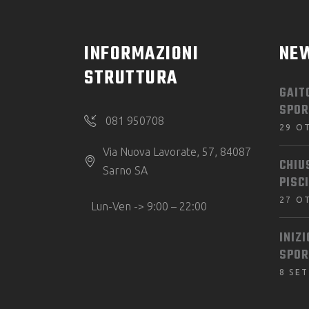
INFORMAZIONI
NE
STRUTTURA
GAIT
SPOR
081 950708
29 O
Via Nuova Lavorate, 57, 84087
CHIU
Sarno SA
PISC
27 O
Lun-Ven -> 9:00 – 22:00
INIZ
SPOR
8 SE