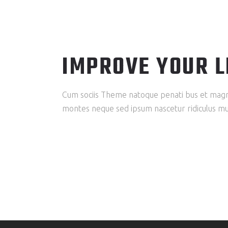
IMPROVE YOUR L
Cum sociis Theme natoque penati bus et magni
montes neque sed ipsum nascetur ridiculus mu