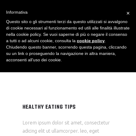
HEALTHY
Informativa
×
EATING
Questo sito o gli strumenti terzi da questo utilizzati si avvalgono
di cookie necessari al funzionamento ed utili alle finalità illustrate
TIPS
nella cookie policy. Se vuoi saperne di più o negare il consenso
a tutti o ad alcuni cookie, consulta la
cookie policy
.
Chiudendo questo banner, scorrendo questa pagina, cliccando
su un link o proseguendo la navigazione in altra maniera,
acconsenti all’uso dei cookie.
HEALTHY EATING TIPS
Lorem ipsum dolor sit amet, consectetur
adicing elit ut ullamcorper. leo, eget