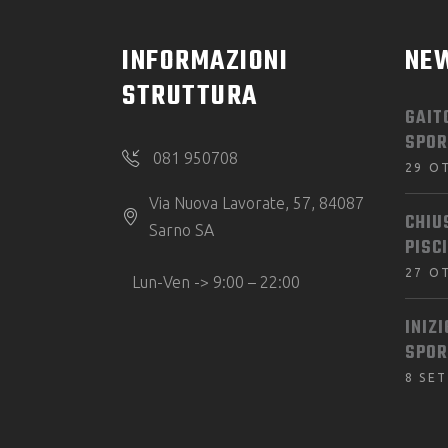
INFORMAZIONI
NE
STRUTTURA
GAIT
SPOR
081 950708
29 O
Via Nuova Lavorate, 57, 84087
CHIU
Sarno SA
PISC
27 O
Lun-Ven -> 9:00 – 22:00
INIZ
SPOR
8 SE