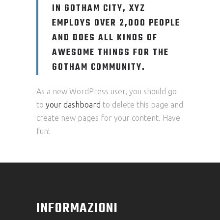
IN GOTHAM CITY, XYZ
EMPLOYS OVER 2,000 PEOPLE
AND DOES ALL KINDS OF
AWESOME THINGS FOR THE
GOTHAM COMMUNITY.
As a new WordPress user, you should go
to
your dashboard
to delete this page and
create new pages for your content. Have
fun!
INFORMAZIONI