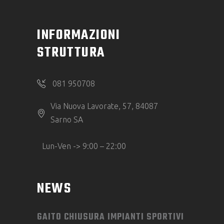
INFORMAZIONI
STRUTTURA
081 950708
Via Nuova Lavorate, 57, 84087
Sarno SA
Lun-Ven -> 9:00 – 22:00
NEWS
GAITO CHIUSURA IMPIANTI SPORTIVI