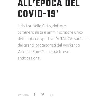
ALL’EPOCA DEL
COVID-19’
Il dottor Nello Gaito, dottore
commercialista e amministratore unico
dell’impianto sportivo “VITALICA, sarà uno
dei grandi protagonisti del workshop
‘Azienda Sport”: una sua breve
anticipazione.
SHARE: