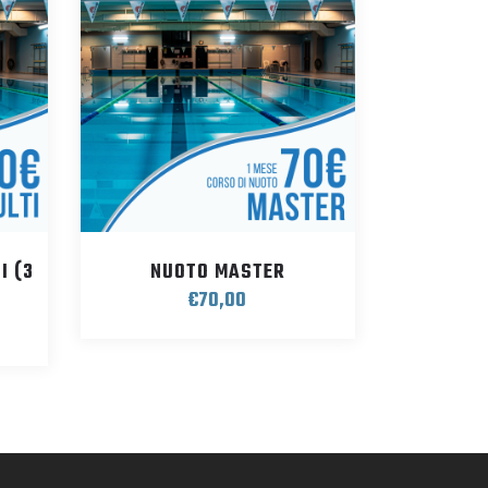
I (3
NUOTO MASTER
€
70,00