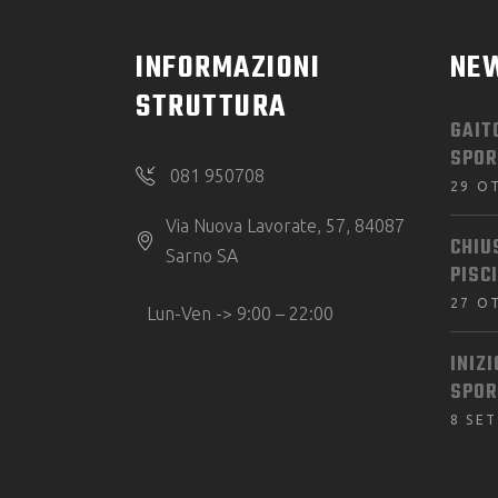
INFORMAZIONI
NE
STRUTTURA
GAIT
SPOR
081 950708
29 O
Via Nuova Lavorate, 57, 84087
CHIU
Sarno SA
PISC
27 O
Lun-Ven -> 9:00 – 22:00
INIZ
SPOR
8 SE