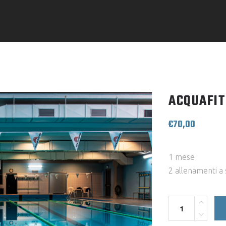
ACQUAFIT
€
70,00
1 mese
2 allenamenti a
Quantity