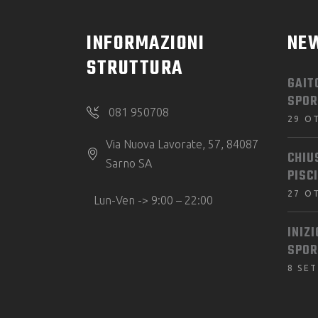
INFORMAZIONI
NE
STRUTTURA
GAIT
SPOR
081 950708
29 O
Via Nuova Lavorate, 57, 84087
CHIU
Sarno SA
PISC
27 O
Lun-Ven -> 9:00 – 22:00
INIZ
SPOR
8 SE